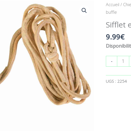
quantité
Accueil
/
Chi
de
buffle
Sifflet
Sifflet
en
corne
9.99
€
de
Disponibilit
buffle
-
UGS :
2254