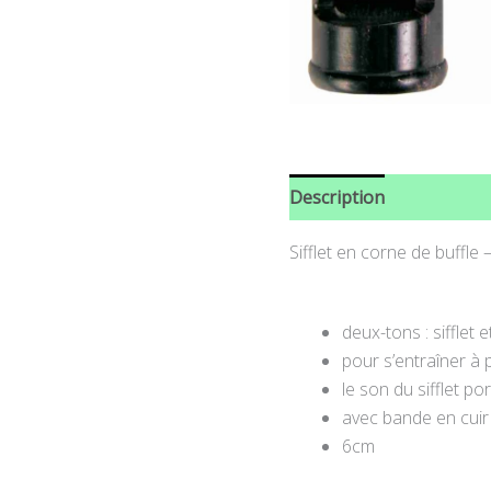
Description
Informati
Sifflet en corne de buffle 
deux-tons : sifflet et
pour s’entraîner à 
le son du sifflet p
avec bande en cuir
6cm