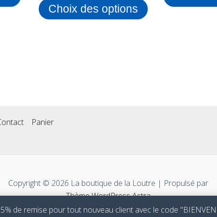
Choix des options
produit
Contact
Panier
Copyright © 2026 La boutique de la Loutre | Propulsé par
Thème WordPress Astra
 5% de remise pour tout nouveau client avec le code "BIENV