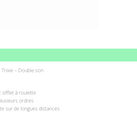
ons complémentaires
Avis (0)
– Trixie – Double son
 sifflet à roulette
plusieurs ordres
orte sur de longues distances