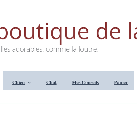
boutique de l
lles adorables, comme la loutre.
Chien
Chat
Mes Conseils
Panier