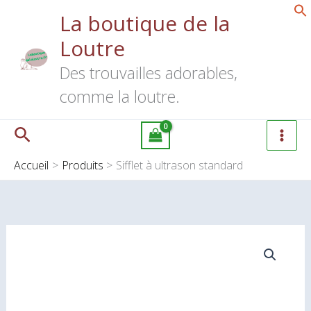
Aller
La boutique de la
à
au
ultrason
Loutre
contenu
standard
Des trouvailles adorables,
comme la loutre.
Rechercher
Accueil
Produits
Sifflet à ultrason standard
quantité
de
Sifflet
à