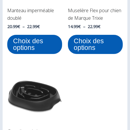
peuvent
peu
Manteau imperméable
Muselière Flex pour chien
être
êtr
doublé
de Marque Trixie
choisies
cho
sur
sur
20.99
€
–
22.99
€
14.99
€
–
22.99
€
la
la
Choix des
Choix des
page
pa
options
options
du
du
produit
pro