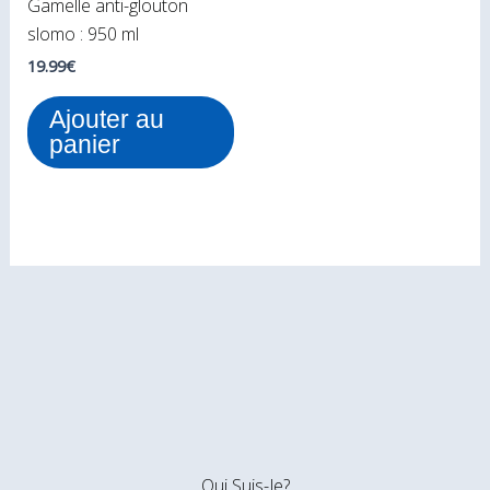
Gamelle anti-glouton
slomo : 950 ml
19.99
€
Ajouter au
panier
Qui Suis-Je?