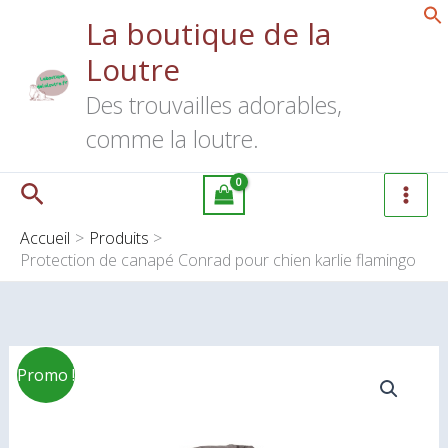
Aller
La boutique de la
au
Loutre
contenu
Des trouvailles adorables,
comme la loutre.
Rechercher
Accueil
Produits
Protection de canapé Conrad pour chien karlie flamingo
Le
Le
quantité
Promo !
prix
prix
de
initial
actuel
Protection
était :
est :
de