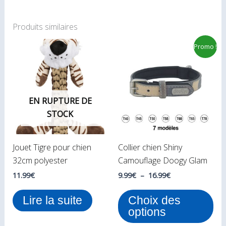
Produits similaires
Plage
Ce
Promo !
de
pro
prix :
9.99€
a
à
plu
16.99€
var
EN RUPTURE DE
Le
STOCK
opt
peu
Jouet Tigre pour chien
Collier chien Shiny
êtr
32cm polyester
Camouflage Doogy Glam
cho
sur
11.99
€
9.99
€
–
16.99
€
la
Lire la suite
Choix des
pa
options
du