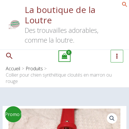
Aller
La boutique de la
au
Loutre
contenu
Des trouvailles adorables,
comme la loutre.
Rechercher
Accueil
Produits
Collier pour chien synthétique cloutés en marron ou
rouge
quantité
Promo !
de
Collier