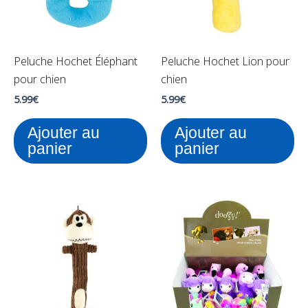
Peluche Hochet Éléphant
Peluche Hochet Lion pour
pour chien
chien
5.99
€
5.99
€
Ajouter au
Ajouter au
panier
panier
Ce
pr
a
pl
var
Le