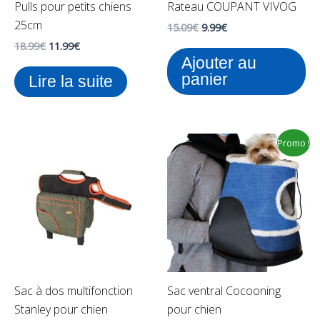
Pulls pour petits chiens
Rateau COUPANT VIVOG
25cm
15.09
€
9.99
€
18.99
€
11.99
€
Ajouter au
panier
Lire la suite
Le
Le
Promo !
prix
prix
initial
actuel
était :
est :
36.00€.
23.99€.
Sac à dos multifonction
Sac ventral Cocooning
Stanley pour chien
pour chien