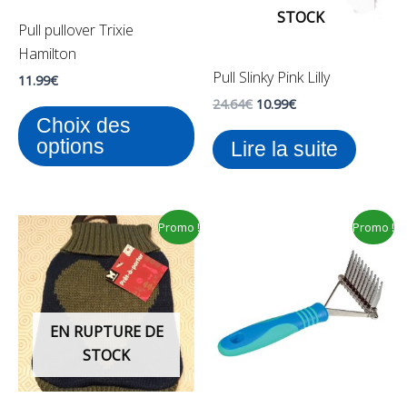
peuvent
STOCK
Pull pullover Trixie
être
Hamilton
choisies
Pull Slinky Pink Lilly
sur
11.99
€
la
24.64
€
10.99
€
Choix des
page
options
Lire la suite
du
produit
Le
Le
Le
Le
Promo !
Promo !
prix
prix
prix
prix
initial
actuel
initial
actuel
était :
est :
était :
est :
18.99€.
11.99€.
15.09€.
9.99€.
EN RUPTURE DE
STOCK