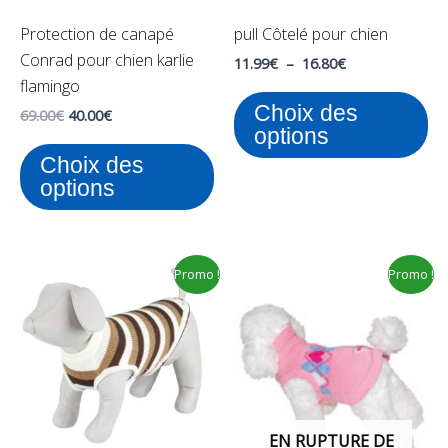
peuvent
pe
Protection de canapé
pull Côtelé pour chien
être
êt
Conrad pour chien karlie
choisies
ch
11.99
€
–
16.80
€
flamingo
sur
su
Choix des
la
la
69.00
€
40.00
€
options
page
pa
Choix des
du
du
options
produit
pr
Le
Le
Ce
Promo !
Promo !
prix
prix
produit
initial
actuel
était :
est :
a
24.64€.
10.99€.
plusieurs
variations.
Les
options
EN RUPTURE DE