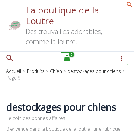
Aller
La boutique de la
au
Loutre
contenu
Des trouvailles adorables,
comme la loutre.
Rechercher
Accueil
Produits
Chien
destockages pour chiens
Page 9
destockages pour chiens
Le coin des bonnes affaires
Bienvenue dans la boutique de la loutre ! une rubrique