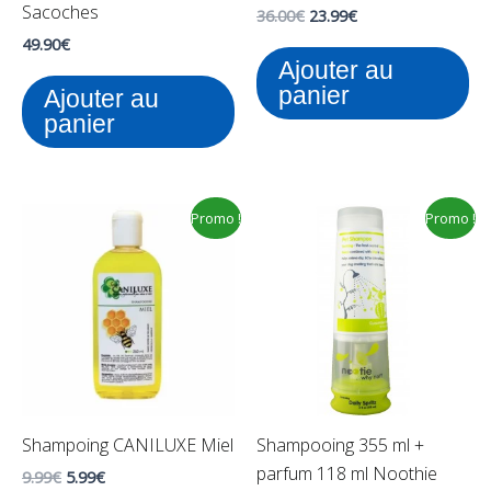
Sacoches
36.00
€
23.99
€
49.90
€
Ajouter au
panier
Ajouter au
panier
Le
Le
Le
Le
Ce
Promo !
Promo !
prix
prix
prix
prix
pr
initial
actuel
initial
actuel
était :
est :
était :
est :
a
9.99€.
5.99€.
19.90€.
12.00€.
pl
var
Le
op
pe
Shampoing CANILUXE Miel
Shampooing 355 ml +
êt
parfum 118 ml Noothie
ch
9.99
€
5.99
€