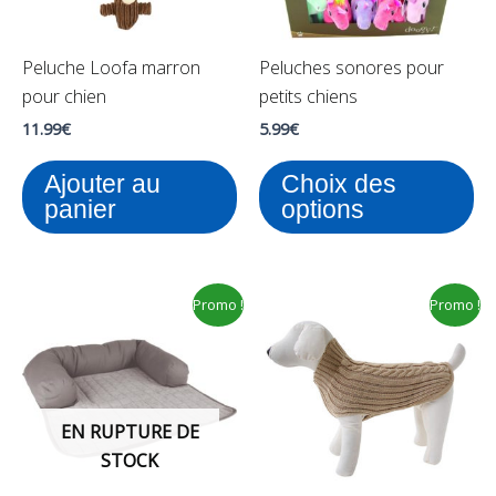
op
pe
Peluche Loofa marron
Peluches sonores pour
êt
pour chien
petits chiens
ch
su
11.99
€
5.99
€
la
Ajouter au
Choix des
pa
panier
options
du
pr
Le
Le
Plage
Ce
Ce
Promo !
Promo !
prix
prix
de
produit
pr
initial
actuel
prix :
était :
est :
11.99€
a
a
69.00€.
40.00€.
à
plusieurs
pl
16.80€
variations.
var
EN RUPTURE DE
Les
Le
STOCK
options
op