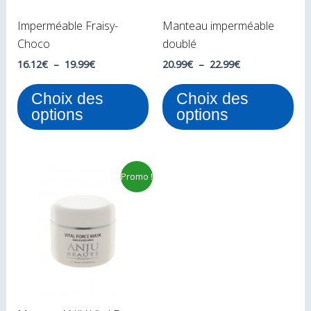
peuvent
peu
Imperméable Fraisy-
Manteau imperméable
être
êtr
Choco
doublé
choisies
cho
sur
sur
16.12
€
–
19.99
€
20.99
€
–
22.99
€
la
la
Choix des
Choix des
page
pa
options
options
du
du
produit
pro
Le
Le
Promo !
prix
prix
initial
actuel
était :
est :
19.99€.
14.99€.