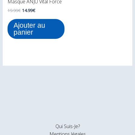
Masque ANJU Vital Force
19.99
€
14.99
€
Ajouter au
panier
Qui Suis-Je?
Mentions légales