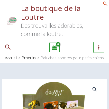
Aller
La boutique de la
au
Loutre
contenu
Des trouvailles adorables,
comme la loutre.
Rechercher
Accueil
Produits
Peluches sonores pour petits chiens
quantité
de
Peluches
sonores