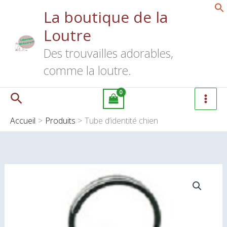
Aller
La boutique de la
au
Loutre
contenu
Des trouvailles adorables,
comme la loutre.
Rechercher
Accueil
Produits
Tube d’identité chien
quantité
de
Tube
d'identité