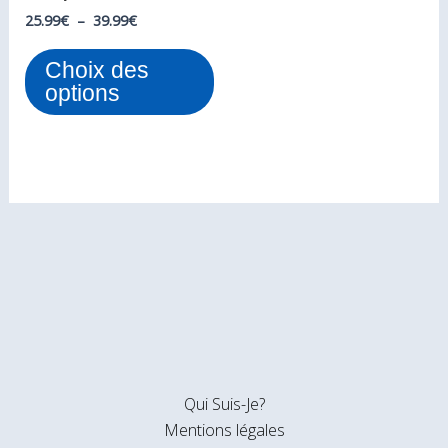
sur
25.99
€
–
39.99
€
la
Choix des
page
options
du
produit
Qui Suis-Je?
Mentions légales