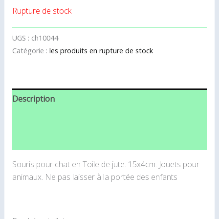
Rupture de stock
UGS :
ch10044
Catégorie :
les produits en rupture de stock
Description
Informations complémentaires
Avis (0)
Souris pour chat en Toile de jute. 15x4cm. Jouets pour
animaux. Ne pas laisser à la portée des enfants