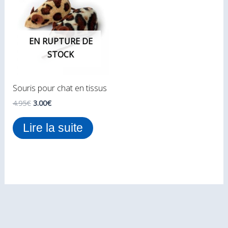
initial
actuel
était :
est :
4.95€.
3.00€.
EN RUPTURE DE
STOCK
Souris pour chat en tissus
4.95
€
3.00
€
Lire la suite