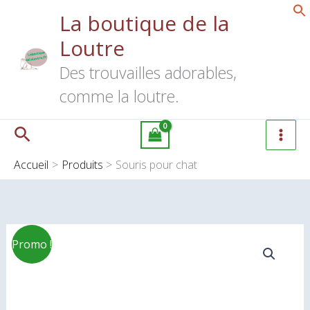
Aller
La boutique de la
au
Loutre
contenu
Des trouvailles adorables,
comme la loutre.
Rechercher
Accueil
Produits
Souris pour chat
Le
Le
Promo !
prix
prix
initial
actuel
était :
est :