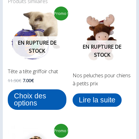
Produits similaires
Le
Le
Ce
Promo !
prix
prix
produit
initial
actuel
était :
est :
a
11.90€.
7.00€.
plusieurs
EN RUPTURE DE
variations.
EN RUPTURE DE
STOCK
Les
STOCK
options
peuvent
Tête a tête griffoir chat
Nos peluches pour chiens
être
11.90
€
7.00
€
à petits prix
choisies
sur
Choix des
Lire la suite
la
options
page
du
produit
Le
Le
Promo !
prix
prix