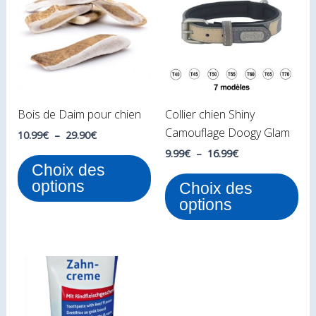
10.99€
9.99€
a
a
à
à
plusieurs
plu
29.90€
16.99€
variations.
var
Les
Le
options
opt
peuvent
peu
Bois de Daim pour chien
Collier chien Shiny
être
êtr
Camouflage Doogy Glam
choisies
cho
10.99
€
–
29.90
€
sur
sur
9.99
€
–
16.99
€
Choix des
la
la
options
Choix des
page
pa
options
du
du
produit
pro