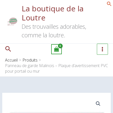
Aller
La boutique de la
de
au
garde
Loutre
contenu
Malinois
Des trouvailles adorables,
–
Plaque
comme la loutre.
d’avertissement
PVC
Rechercher
pour
portail
Accueil
Produits
ou
Panneau de garde Malinois – Plaque d’avertissement PVC
pour portail ou mur
mur
quantité
de
Panneau