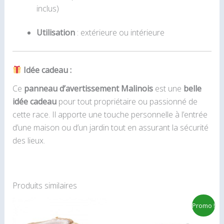
inclus)
Utilisation
: extérieure ou intérieure
Idée cadeau :
Ce
panneau d’avertissement Malinois
est une
belle
idée cadeau
pour tout propriétaire ou passionné de
cette race. Il apporte une touche personnelle à l’entrée
d’une maison ou d’un jardin tout en assurant la sécurité
des lieux.
Produits similaires
Plage
Plage
Ce
Ce
Promo !
de
de
produit
pro
prix :
prix :