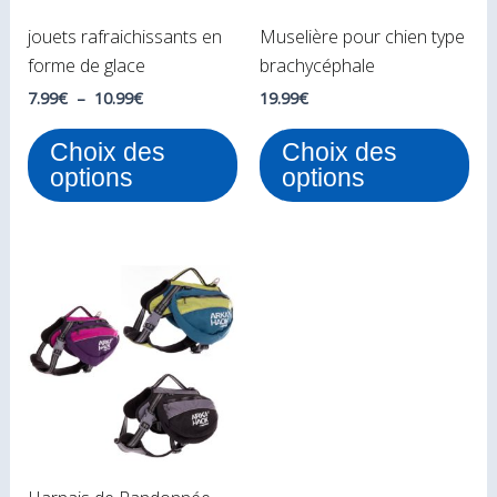
peuvent
peu
jouets rafraichissants en
Muselière pour chien type
être
êtr
forme de glace
brachycéphale
choisies
cho
sur
sur
7.99
€
–
10.99
€
19.99
€
la
la
Choix des
Choix des
page
pa
options
options
du
du
produit
pro
Plage
Ce
de
produit
prix :
59.90€
a
à
plusieurs
69.90€
variations.
Les
options
peuvent