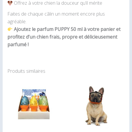
Offrez à votre chien la douceur qu’il mérite
Faites de chaque câlin un moment encore plus
agréable.
Ajoutez le parfum PUPPY 50 ml à votre panier et
profitez d’un chien frais, propre et délicieusement
parfumé !
Produits similaires
Plage
Ce
Ce
de
produit
pro
prix :
7.99€
a
a
à
plusieurs
plu
10.99€
variations.
var
Les
Le
options
opt