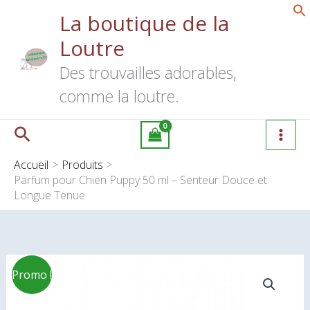
Aller
La boutique de la
au
Loutre
contenu
Des trouvailles adorables,
comme la loutre.
Rechercher
Accueil
Produits
Parfum pour Chien Puppy 50 ml – Senteur Douce et
Longue Tenue
Plage
quantité
Promo !
de
de
prix :
Parfum