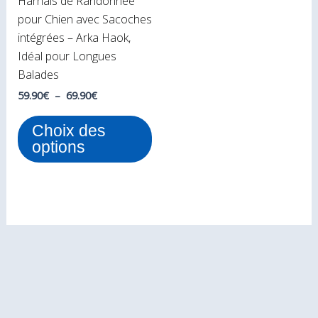
Harnais de Randonnée
être
pour Chien avec Sacoches
choisies
intégrées – Arka Haok,
sur
Idéal pour Longues
la
Balades
page
du
59.90
€
–
69.90
€
produit
Choix des
options