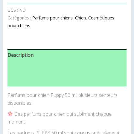
UGS :
ND
Catégories :
Parfums pour chiens
,
Chien
,
Cosmétiques
pour chiens
Description
Informations complémentaires
Avis (0)
Parfums pour chien Puppy 50 ml, plusieurs senteurs
disponibles:
Des parfums pour chien qui subliment chaque
moment
Les parfums PUPPY 50 ml sont conçus spécialement