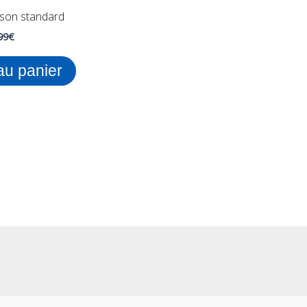
rason standard
99
€
au panier