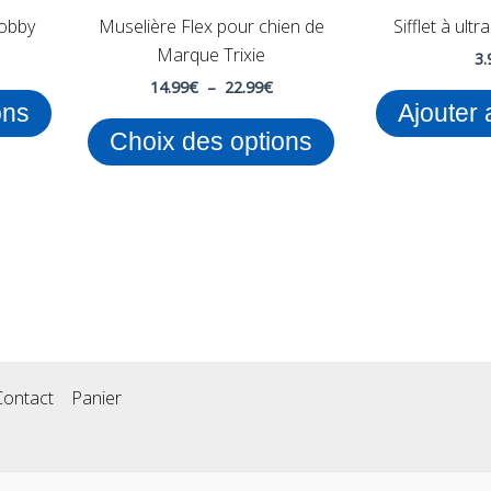
choisies
choisies
obby
Muselière Flex pour chien de
Sifflet à ult
sur
sur
Marque Trixie
3.
la
la
14.99
€
–
22.99
€
page
page
ons
Ajouter 
du
du
Choix des options
produit
produit
Contact
Panier