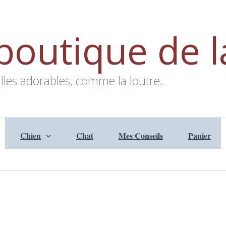
boutique de l
lles adorables, comme la loutre.
Chien
Chat
Mes Conseils
Panier