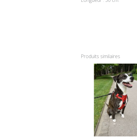
Produits similaires
P
d
p
2
à
3