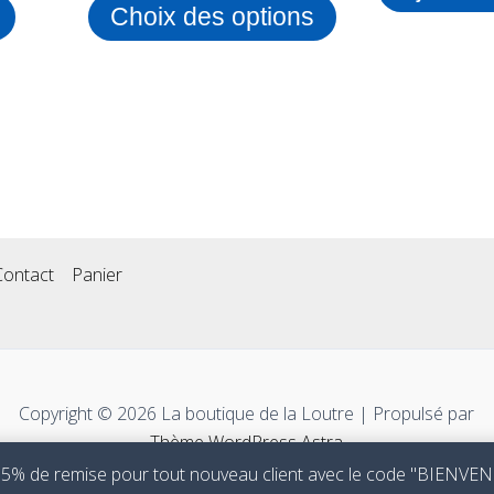
Choix des options
produit
Contact
Panier
Copyright © 2026 La boutique de la Loutre | Propulsé par
Thème WordPress Astra
 5% de remise pour tout nouveau client avec le code "BIENV