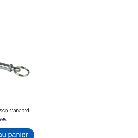
rason standard
99
€
au panier