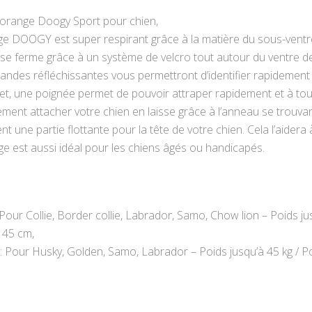
 orange Doogy Sport pour chien,
age DOOGY est super respirant grâce à la matière du sous-ventr
t se ferme grâce à un système de velcro tout autour du ventre de 
andes réfléchissantes vous permettront d’identifier rapidement 
ilet, une poignée permet de pouvoir attraper rapidement et à to
ent attacher votre chien en laisse grâce à l’anneau se trouvant
ient une partie flottante pour la tête de votre chien. Cela l’aidera 
ge est aussi idéal pour les chiens âgés ou handicapés.
Pour Collie, Border collie, Labrador, Samo, Chow lion – Poids jus
 45 cm,
: Pour Husky, Golden, Samo, Labrador – Poids jusqu’à 45 kg / Poi