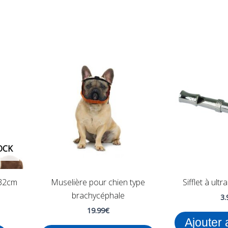
Ce
produit
a
plusieurs
variations.
Les
options
peuvent
OCK
être
choisies
 32cm
Muselière pour chien type
Sifflet à ult
sur
brachycéphale
3.
la
19.99
€
page
Ajouter 
du