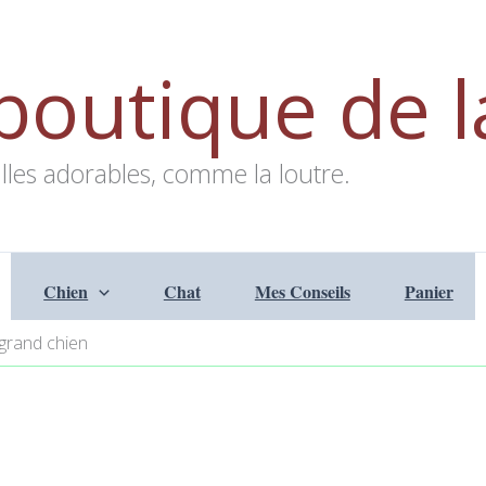
boutique de l
lles adorables, comme la loutre.
Chien
Chat
Mes Conseils
Panier
grand chien