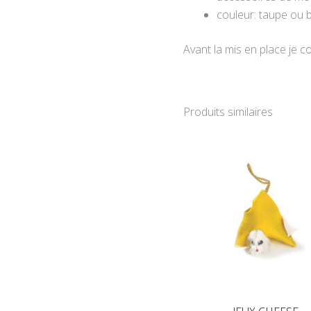
couleur: taupe ou 
Avant la mis en place je con
Produits similaires
Le
Le
prix
prix
initial
actu
était :
est :
6.90€.
3.50