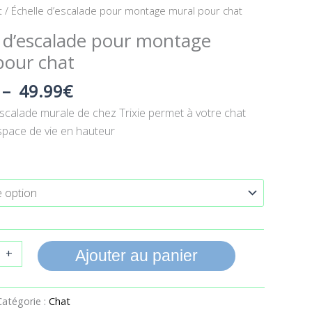
Plage
t
/ Échelle d’escalade pour montage mural pour chat
de
e d’escalade pour montage
prix :
pour chat
49.90€
à
–
49.99
€
49.99€
escalade murale de chez Trixie permet à votre chat
espace de vie en hauteur
+
Ajouter au panier
Catégorie :
Chat