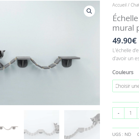
quantité
Accueil
/
Cha
de
Échell
Échelle
mural 
d'escalade
pour
49.90
€
montage
L’échelle d’
mural
d’avoir un 
pour
chat
Couleurs
-
UGS :
ND