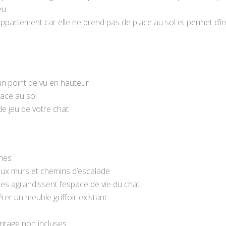
eu.
’appartement car elle ne prend pas de place au sol et permet d’
un point de vu en hauteur
ace au sol
de jeu de votre chat
rmes
ux murs et chemins d’escalade
ées agrandissent l’espace de vie du chat
ter un meuble griffoir existant
ntage non incluses