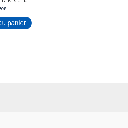
chiens et chats
50
€
au panier