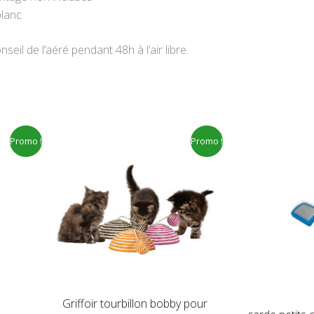
blanc
seil de l’aéré pendant 48h à l’air libre.
Le
Le
Promo !
Promo !
prix
prix
el
initial
actuel
était :
est :
€.
11.90€.
5.00€.
Griffoir tourbillon bobby pour