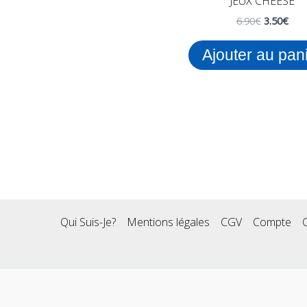
JEUX CHEESE
6.90
€
3.50
€
Ajouter au pan
Qui Suis-Je?
Mentions légales
CGV
Compte