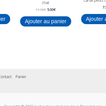
carde petits 
chat
7.
11.90
€
5.00
€
ier
Ajouter 
Ajouter au panier
Contact
Panier