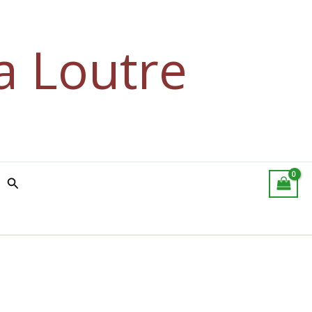
49.90€
à
a Loutre
49.99€
Rechercher