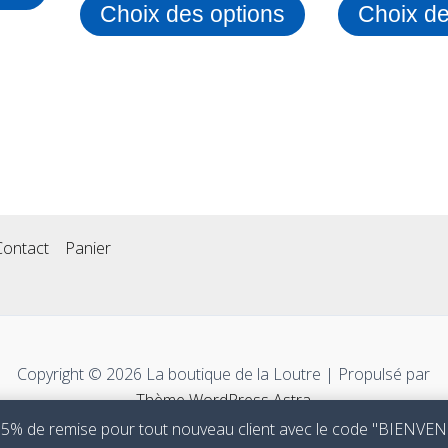
Choix des options
Choix de
produit
produit
Contact
Panier
Copyright © 2026 La boutique de la Loutre | Propulsé par
Thème WordPress Astra
 5% de remise pour tout nouveau client avec le code "BIENV