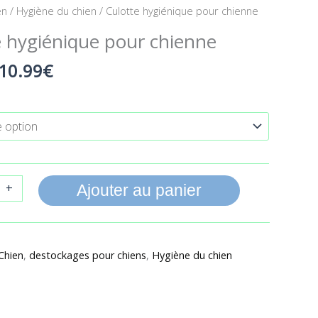
Le
Le
en
/
Hygiène du chien
/ Culotte hygiénique pour chienne
prix
prix
e hygiénique pour chienne
initial
actuel
était :
est :
10.99
€
19.99€.
10.99€.
+
Ajouter au panier
Chien
,
destockages pour chiens
,
Hygiène du chien