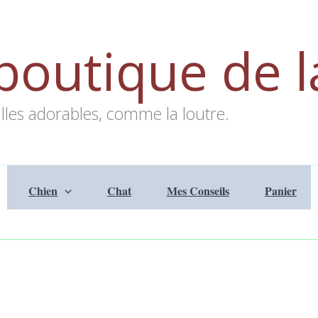
boutique de l
lles adorables, comme la loutre.
Chien
Chat
Mes Conseils
Panier