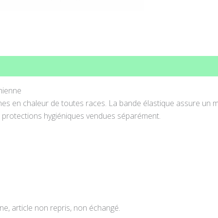
ons complémentaires
Avis (0)
hienne
es en chaleur de toutes races. La bande élastique assure un maint
les protections hygiéniques vendues séparément.
e, article non repris, non échangé.