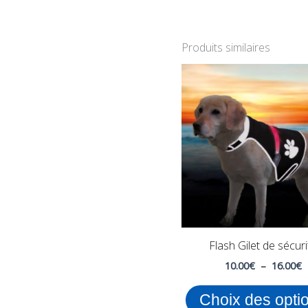
Produits similaires
P
d
p
1
à
1
Flash Gilet de sécuri
10.00
€
–
16.00
€
Choix des opti