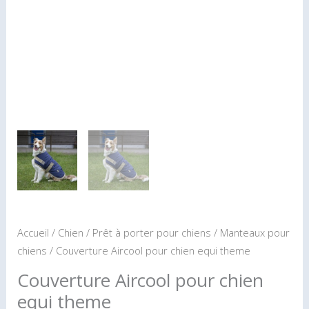
à
pour
11.50€
chien
equi
theme
Accueil
/
Chien
/
Prêt à porter pour chiens
/
Manteaux pour
chiens
/ Couverture Aircool pour chien equi theme
Couverture Aircool pour chien
equi theme