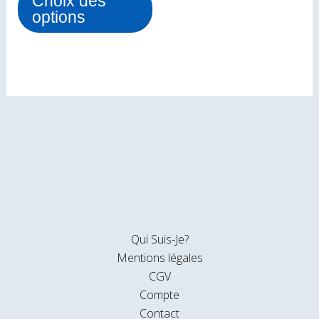
Choix des
la
options
page
du
produit
Qui Suis-Je?
Mentions légales
CGV
Compte
Contact