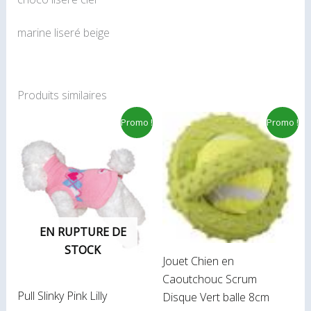
marine liseré beige
Produits similaires
Le
Le
Le
Le
Promo !
Promo !
prix
prix
prix
prix
initial
actuel
initial
actuel
était :
est :
était :
est :
24.64€.
10.99€.
11.99€.
6.00€.
EN RUPTURE DE
STOCK
Jouet Chien en
Caoutchouc Scrum
Pull Slinky Pink Lilly
Disque Vert balle 8cm