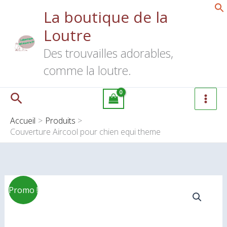
Aller
La boutique de la
au
Loutre
contenu
Des trouvailles adorables,
comme la loutre.
Rechercher
Accueil
Produits
Couverture Aircool pour chien equi theme
Plage
quantité
Promo !
de
de
prix :
Couverture
10.00€
Aircool