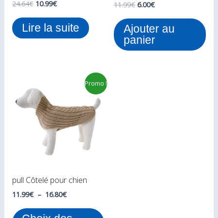
24.64
€
10.99
€
11.99
€
6.00
€
Lire la suite
Ajouter au
panier
Plage
Ce
Promo !
de
produit
prix :
11.99€
a
à
plusieurs
16.80€
variations.
Les
options
peuvent
pull Côtelé pour chien
être
choisies
11.99
€
–
16.80
€
sur