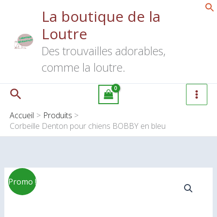
Aller
La boutique de la
au
Loutre
contenu
Des trouvailles adorables,
comme la loutre.
Rechercher
Accueil
Produits
Corbeille Denton pour chiens BOBBY en bleu
Plage
quantité
Promo !
de
de
prix :
Corbeille
44.90€
Denton