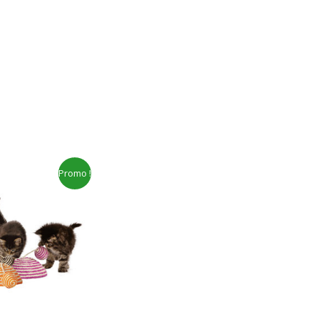
Le
Le
Promo !
prix
prix
initial
actuel
était :
est :
11.90€.
5.00€.