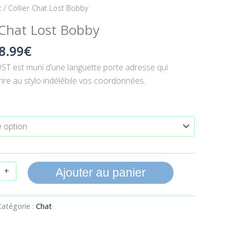
Le
Le
t
/ Collier Chat Lost Bobby
prix
prix
 Chat Lost Bobby
initial
actuel
était :
est :
8.99
€
10.90€.
8.99€.
OST est muni d’une languette porte adresse qui
ire au stylo indélébile vos coordonnées.
+
Ajouter au panier
Catégorie :
Chat