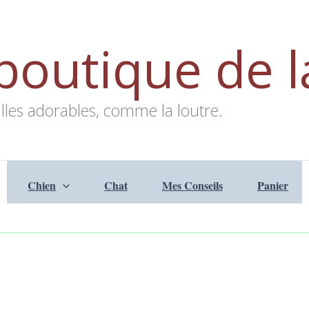
boutique de l
lles adorables, comme la loutre.
Chien
Chat
Mes Conseils
Panier