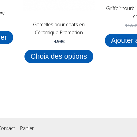
choisies
Griffoir tourb
gy
sur
c
la
Gamelles pour chats en
11.90
page
Céramique Promotion
ier
du
Ajouter 
4.99
€
produit
Choix des options
Contact
Panier