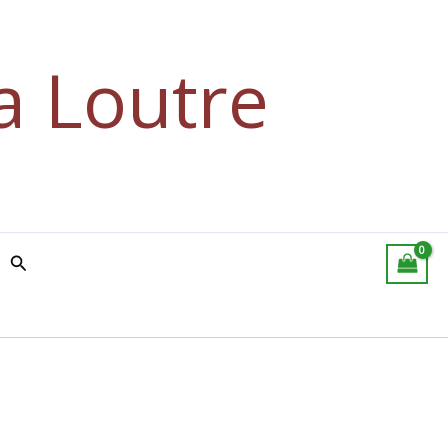
était :
est :
10.90€.
8.99€.
a Loutre
Rechercher