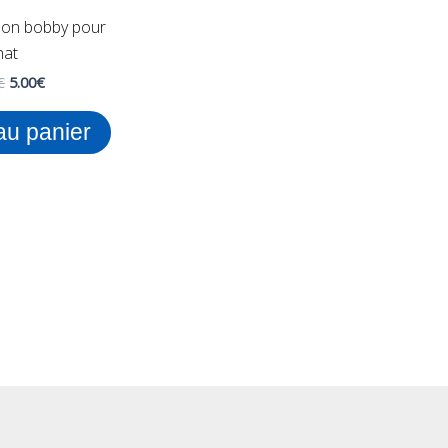
illon bobby pour
hat
€
5.00
€
au panier