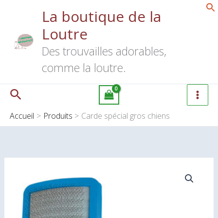
Aller
La boutique de la
spécial
au
gros
Loutre
contenu
chiens
Des trouvailles adorables,
comme la loutre.
Rechercher
Accueil
Produits
Carde spécial gros chiens
quantité
de
Carde
spécial