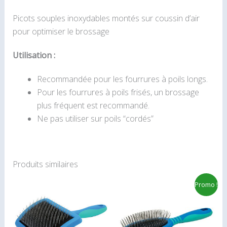
Picots souples inoxydables montés sur coussin d’air
pour optimiser le brossage
Utilisation :
Recommandée pour les fourrures à poils longs.
Pour les fourrures à poils frisés, un brossage
plus fréquent est recommandé.
Ne pas utiliser sur poils “cordés”
Produits similaires
Plage
Le
Le
Ce
Promo !
de
prix
prix
produit
prix :
initial
actuel
8.50€
était :
est :
a
à
11.51€.
7.99€.
plusieurs
12.50€