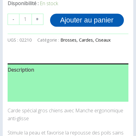
Disponibilité :
En stock
-
+
Ajouter au panier
UGS :
02210
Catégorie :
Brosses, Cardes, Ciseaux
Description
Informations complémentaires
Avis (0)
Carde spécial gros chiens avec Manche ergonomique
anti-glisse
Stimule la peau et favorise la repousse des poils sains