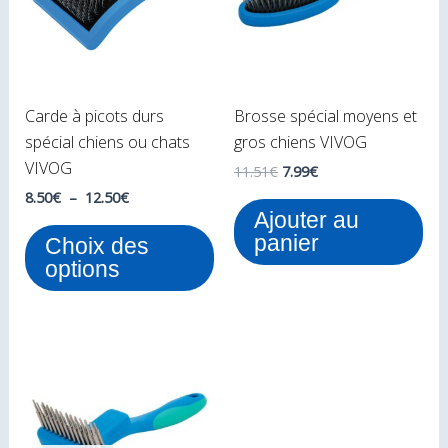
variations.
Les
options
peuvent
Carde à picots durs
Brosse spécial moyens et
être
spécial chiens ou chats
gros chiens VIVOG
choisies
VIVOG
sur
11.51
€
7.99
€
la
8.50
€
–
12.50
€
Ajouter au
page
panier
Choix des
du
options
produit