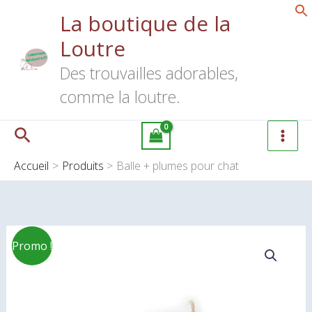
Aller
La boutique de la
au
Loutre
contenu
Des trouvailles adorables,
comme la loutre.
Rechercher
Accueil
Produits
Balle + plumes pour chat
Le
Le
Promo !
prix
prix
initial
actuel
était :
est :