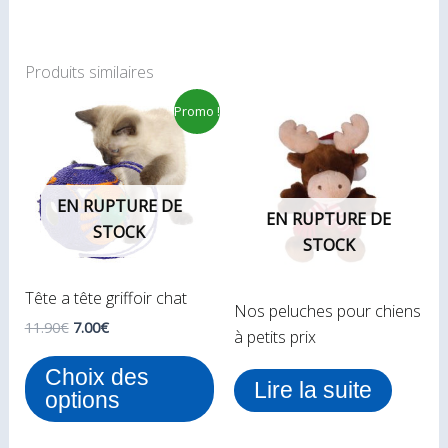
Produits similaires
Le
Le
Ce
Promo !
prix
prix
produit
initial
actuel
était :
est :
a
11.90€.
7.00€.
plusieurs
EN RUPTURE DE
variations.
EN RUPTURE DE
STOCK
Les
STOCK
options
peuvent
Tête a tête griffoir chat
Nos peluches pour chiens
être
11.90
€
7.00
€
à petits prix
choisies
sur
Choix des
Lire la suite
la
options
page
du