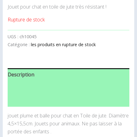
Jouet pour chat en toile de jute très résistant !
Rupture de stock
UGS :
ch10045
Catégorie :
les produits en rupture de stock
Description
Informations complémentaires
Avis (0)
jouet plume et balle pour chat en Toile de jute. Diamètre
4,5×15,5cm. Jouets pour animaux. Ne pas laisser à la
portée des enfants .