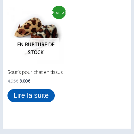
produit
Le
Le
Promo !
prix
prix
initial
actuel
était :
est :
4.95€.
3.00€.
EN RUPTURE DE
STOCK
Souris pour chat en tissus
4.95
€
3.00
€
Lire la suite