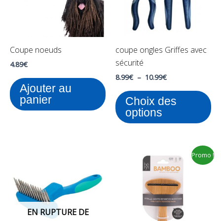
Le
op
pe
Coupe noeuds
coupe ongles Griffes avec
êt
sécurité
ch
4.89
€
su
8.99
€
–
10.99
€
Ajouter au
la
panier
Choix des
pa
options
du
pr
Le
Le
Promo !
prix
prix
initial
actuel
était :
est :
11.00€.
8.00€.
EN RUPTURE DE