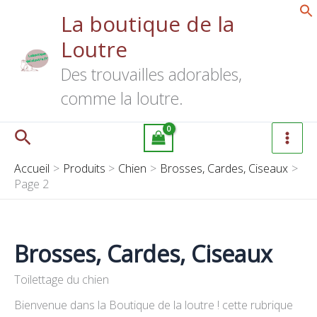
Aller
La boutique de la
au
Loutre
contenu
Des trouvailles adorables,
comme la loutre.
Rechercher
Accueil
Produits
Chien
Brosses, Cardes, Ciseaux
Page 2
Brosses, Cardes, Ciseaux
Toilettage du chien
Bienvenue dans la Boutique de la loutre ! cette rubrique