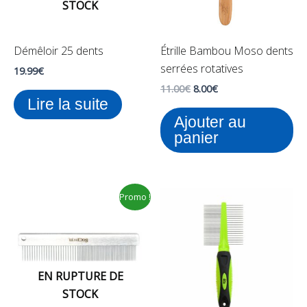
STOCK
Démêloir 25 dents
Étrille Bambou Moso dents
serrées rotatives
19.99
€
11.00
€
8.00
€
Lire la suite
Ajouter au
panier
Le
Le
Promo !
prix
prix
initial
actuel
était :
est :
18.50€.
14.99€.
EN RUPTURE DE
STOCK