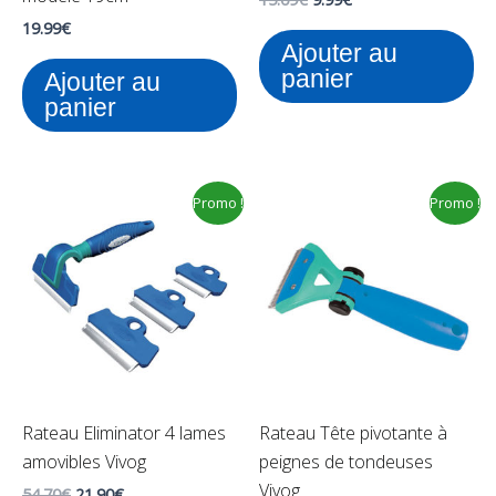
19.99
€
Ajouter au
panier
Ajouter au
panier
Le
Le
Le
Le
Promo !
Promo !
prix
prix
prix
prix
initial
actuel
initial
actuel
était :
est :
était :
est :
54.70€.
21.90€.
72.00€.
21.90€.
Rateau Eliminator 4 lames
Rateau Tête pivotante à
amovibles Vivog
peignes de tondeuses
Vivog
54.70
€
21.90
€