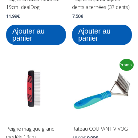
19cm IdealDog
dents alternées (37 dents)
11.99
€
7.50
€
Ajouter au
Ajouter au
panier
panier
Le
Le
Promo !
prix
prix
initial
actuel
était :
est :
15.09€.
9.99€.
Peigne magique grand
Rateau COUPANT VIVOG
modèle 19cm
15.09
€
9.99
€