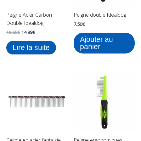
Peigne Acier Carbon
Peigne double Idealdog
Double Idealdog
7.50
€
18.50
€
14.99
€
Ajouter au
panier
Lire la suite
Peigne en acier fantaisie
Peigne ergonomiques