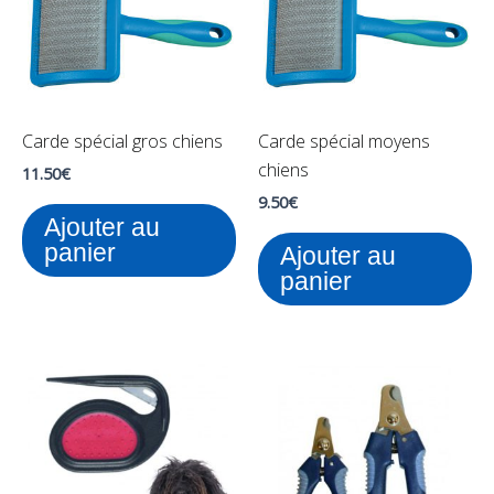
Carde spécial gros chiens
Carde spécial moyens
chiens
11.50
€
9.50
€
Ajouter au
panier
Ajouter au
panier
Plage
Ce
de
pr
prix :
8.99€
a
à
pl
10.99€
var