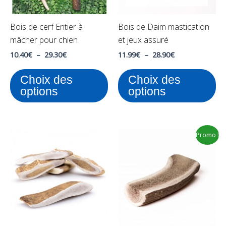
options
op
peuvent
pe
Bois de cerf Entier à
Bois de Daim mastication
être
êt
mâcher pour chien
et jeux assuré
choisies
ch
sur
su
10.40
€
–
29.30
€
11.99
€
–
28.90
€
la
la
Choix des
Choix des
page
pa
options
options
du
du
produit
pr
Plage
Plage
Ce
Ce
Promo !
de
de
produit
pr
prix :
prix :
10.99€
8.99€
a
a
à
à
plusieurs
pl
29.90€
35.99€
variations.
var
Les
Le
options
op