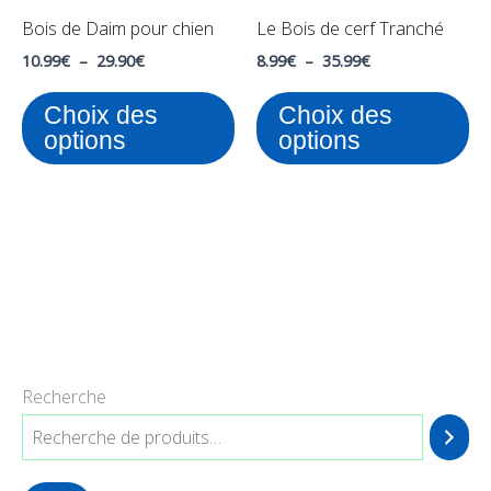
peuvent
pe
Bois de Daim pour chien
Le Bois de cerf Tranché
être
êt
choisies
ch
10.99
€
–
29.90
€
8.99
€
–
35.99
€
sur
su
Choix des
Choix des
la
la
options
options
page
pa
du
du
produit
pr
Recherche