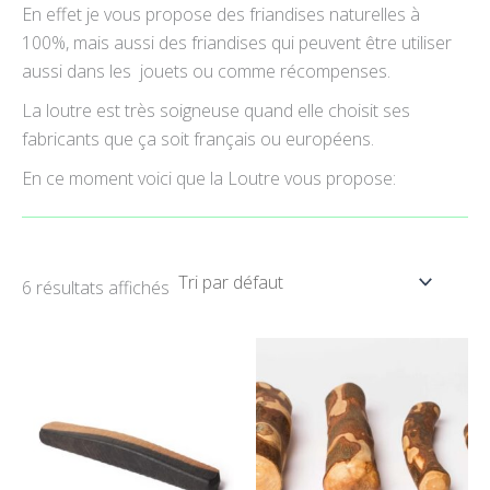
En effet je vous propose des friandises naturelles à
100%, mais aussi des friandises qui peuvent être utiliser
aussi dans les jouets ou comme récompenses.
La loutre est très soigneuse quand elle choisit ses
fabricants que ça soit français ou européens.
En ce moment voici que la Loutre vous propose:
6 résultats affichés
Plage
Plage
Ce
Ce
de
de
produit
pr
prix :
prix :
12.99€
10.99€
a
a
à
à
plusieurs
pl
15.99€
18.90€
variations.
var