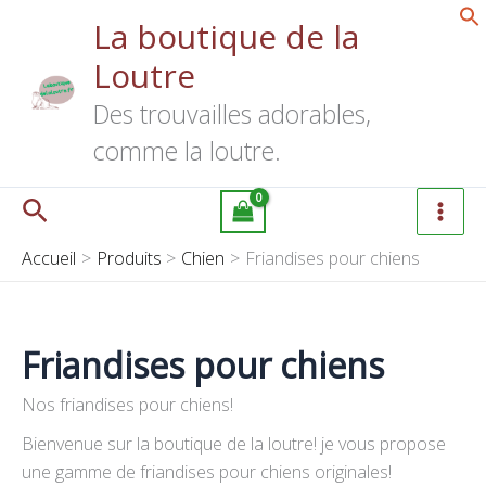
Aller
La boutique de la
au
Loutre
contenu
Des trouvailles adorables,
comme la loutre.
Rechercher
Accueil
Produits
Chien
Friandises pour chiens
Friandises pour chiens
Nos friandises pour chiens!
Bienvenue sur la boutique de la loutre! je vous propose
une gamme de friandises pour chiens originales!