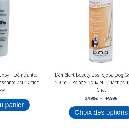
uppy – Démêlante,
Démêlant Beauty Liss Jojoba Dog G
issante pour Chien
500ml – Pelage Doux et Brillant pour
Chat
99
€
24.99
€
–
44.99
€
au panier
Choix des options