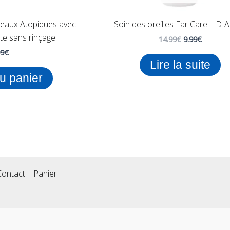
eaux Atopiques avec
Soin des oreilles Ear Care – D
e sans rinçage
14.99
€
9.99
€
99
€
Lire la suite
au panier
Contact
Panier