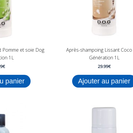
t Pomme et soie Dog
Après-shampoing Lissant Coco
ion 1L
Génération 1L
99
€
29.99
€
au panier
Ajouter au panier
Plage
de
prix :
24.99
à
44.99