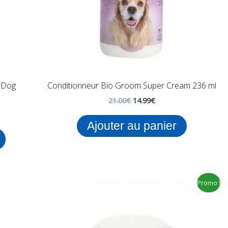
 Dog
Conditionneur Bio Groom Super Cream 236 ml
21.00
€
14.99
€
Ajouter au panier
Le
Le
Ce
Promo !
prix
prix
produit
initial
actuel
€
était :
est :
a
19.99€.
14.99€.
plusieurs
€