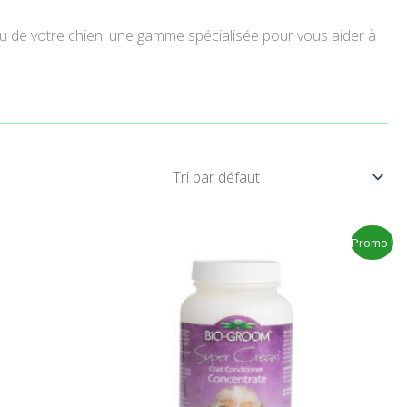
au de votre chien. une gamme spécialisée pour vous aider à
Le
Le
Promo !
prix
prix
initial
actuel
était :
est :
21.00€.
14.99€.