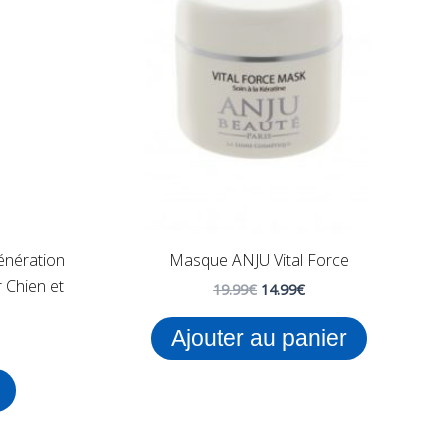
variations.
Les
options
peuvent
être
choisies
sur
la
page
du
énération
Masque ANJU Vital Force
produit
 Chien et
19.99
€
14.99
€
Ajouter au panier