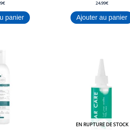
99
€
24.99
€
au panier
Ajouter au panier
Le
Le
prix
prix
initial
actuel
était :
est :
14.99€.
9.99€.
EN RUPTURE DE STOCK